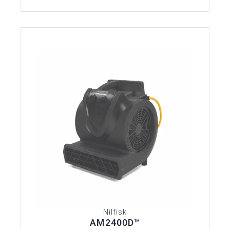
Nilfisk
AM2400D™