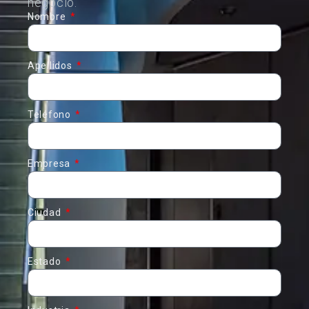
negocio.
Nombre
Apellidos
Teléfono
Empresa
Ciudad
Estado