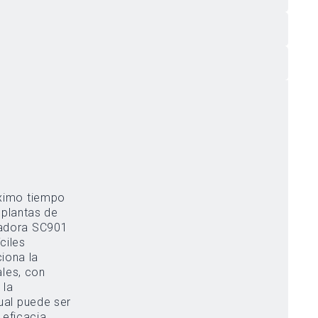
áximo tiempo
 plantas de
gadora SC901
ciles
ales, con
 la
ual puede ser
 eficacia