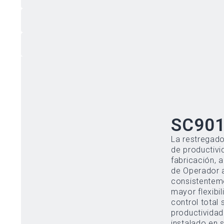
SC90
La restregado
de productivid
fabricación,
de Operador a
consistentemente, al men
mayor flexibi
control total
productividad
instalado en s