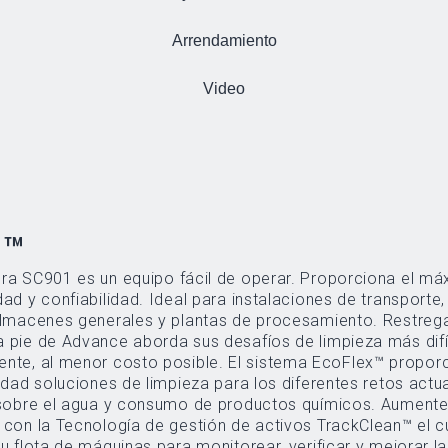
Arrendamiento
Video
1™
ra SC901 es un equipo fácil de operar. Proporciona el m
ad y confiabilidad. Ideal para instalaciones de transporte,
 almacenes generales y plantas de procesamiento. Restre
 pie de Advance aborda sus desafíos de limpieza más difí
or costo posible. El sistema EcoFlex™ proporciona la
lidad soluciones de limpieza para los diferentes retos actu
 sobre el agua y consumo de productos químicos. Aumente
 con la Tecnología de gestión de activos TrackClean™ el c
u flota de máquinas para monitorear, verificar y mejorar la