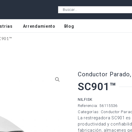
strias
Arrendamiento
Blog
C901™
Conductor Parado
SC901™
NILFISK
Referencia: 56115536
Categorías:
Conductor Para
La restregadora SC901 es 
productividad y confiabilid
fabricación, almacenes g