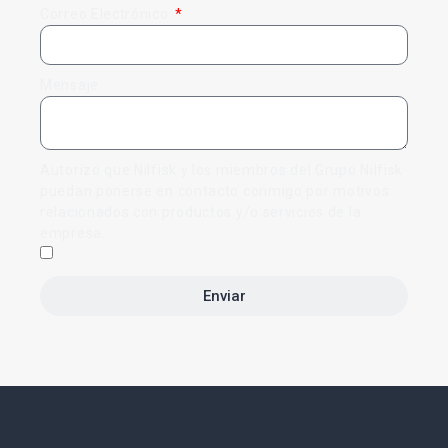
Correo Electrónico
Mensaje
Autorizo que Nilfisk y los miembros del Grupo Nilfisk
puedan ponerse en contacto conmigo por motivos
relacionados con productos y/o servicios de la
empresa.
Enviar